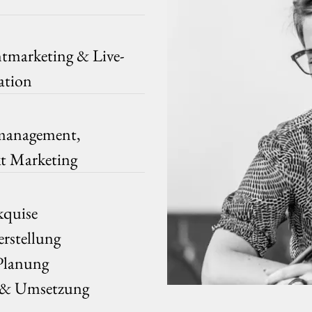
tmarketing & Live-
tion
management,
t Marketing
quise
rstellung
Planung
 & Umsetzung