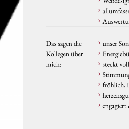
Webdesig
allumfass
Auswertu
Das sagen die
unser So
Kollegen über
Energieb
mich:
steckt vol
Stimmun
fröhlich,
herzensgu
engagiert 