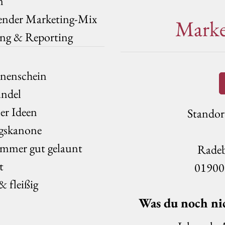
n
ender Marketing-Mix
Marke
ng & Reporting
nnenschein
ündel
ler Ideen
Standor
gskanone
 immer gut gelaunt
Radeb
t
01900
& fleißig
Was du noch nic